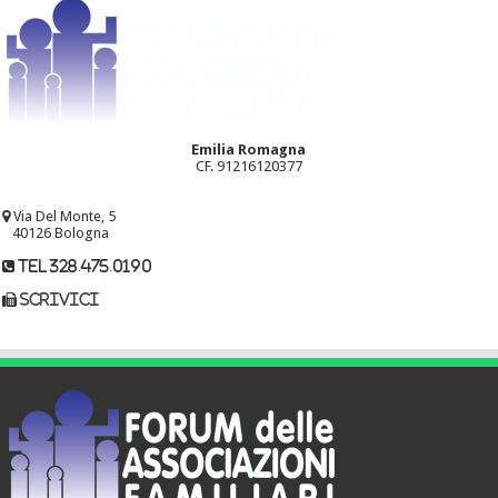
Emilia Romagna
CF. 91216120377
Via Del Monte, 5
40126 Bologna
tel 328.475.0190
scrivici