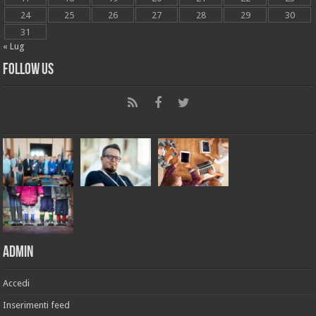
24
25
26
27
28
29
30
31
« Lug
Follow Us
Admin
Accedi
Inserimenti feed