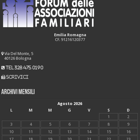
Emilia Romagna
CF. 91216120377
Via Del Monte, 5
40126 Bologna
tel 328.475.0190
scrivici
Archivi mensili
Agosto 2026
L
M
M
G
V
S
D
1
2
3
4
5
6
7
8
9
10
11
12
13
14
15
16
17
18
19
20
21
22
23