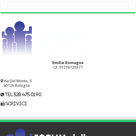
Emilia Romagna
CF. 91216120377
Via Del Monte, 5
40126 Bologna
tel 328.475.0190
scrivici