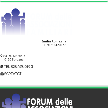
Emilia Romagna
CF. 91216120377
Via Del Monte, 5
40126 Bologna
tel 328.475.0190
scrivici