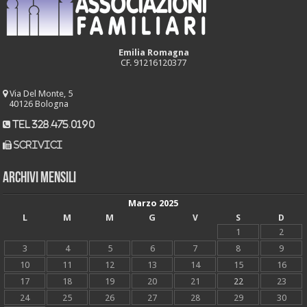
Emilia Romagna
CF. 91216120377
Via Del Monte, 5
40126 Bologna
tel 328.475.0190
scrivici
Archivi mensili
Marzo 2025
L
M
M
G
V
S
D
1
2
3
4
5
6
7
8
9
10
11
12
13
14
15
16
17
18
19
20
21
22
23
24
25
26
27
28
29
30