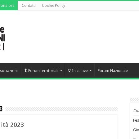
Dona ora
Contatti
Cookie Policy
sociazioni
Forum territoriali
Iniziative
Forum Nazionale
3
Co
Fes
lità 2023
Gio