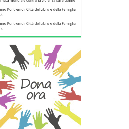
rnata mondiale contro la violenza sulle donne
mio Pontremoli Città del Libro e della Famiglia
24
mio Pontremoli Città del Libro e della Famiglia
24