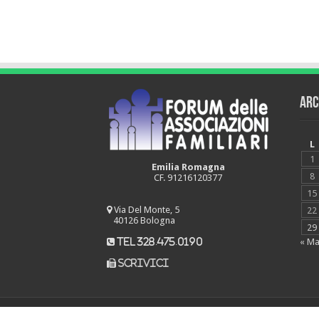
Arc
L
1
Emilia Romagna
8
CF. 91216120377
15
Via Del Monte, 5
22
40126 Bologna
29
« Ma
tel 328.475.0190
scrivici