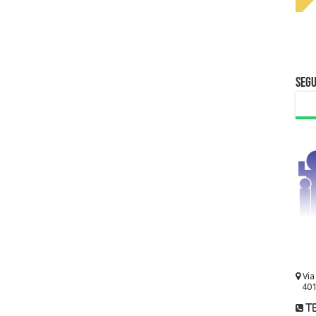
Segu
Via
401
te