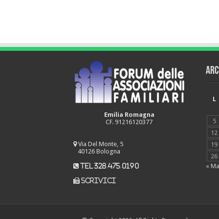
Arc
L
Emilia Romagna
5
CF. 91216120377
12
Via Del Monte, 5
19
40126 Bologna
26
« M
tel 328.475.0190
scrivici