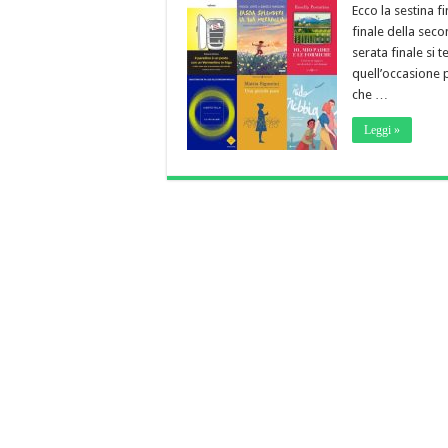
Ecco la sestina f
finale della seco
serata finale si t
quell’occasione p
che …
Leggi »