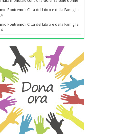
rnata mondiale contro la violenza sulle donne
mio Pontremoli Città del Libro e della Famiglia
24
mio Pontremoli Città del Libro e della Famiglia
24