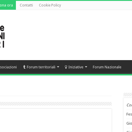
ona ora
Contatti
Cookie Policy
sociazioni
Forum territoriali
Iniziative
Forum Nazionale
Co
Fes
Gio