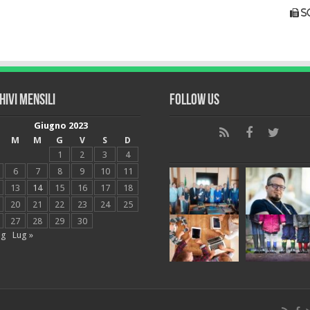
s
hivi mensili
Follow Us
Giugno 2023
M
M
G
V
S
D
1
2
3
4
6
7
8
9
10
11
13
14
15
16
17
18
20
21
22
23
24
25
27
28
29
30
ag
Lug »