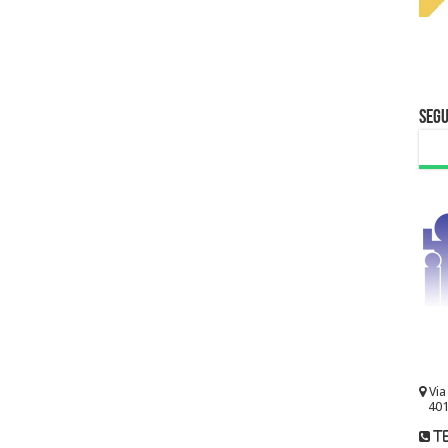
Segu
Via
401
te