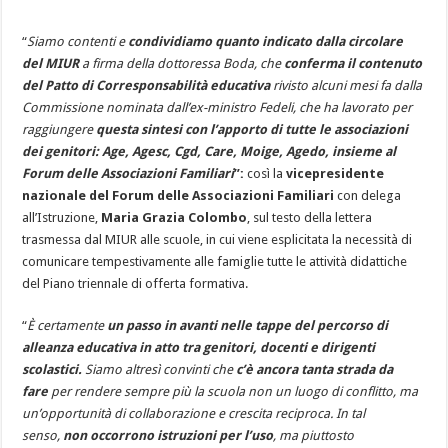
“
Siamo contenti e
condividiamo quanto indicato dalla circolare
del MIUR
a firma della dottoressa Boda, che
conferma il contenuto
del Patto di Corresponsabilità educativa
rivisto alcuni mesi fa dalla
Commissione nominata dall’ex-ministro Fedeli, che ha lavorato per
raggiungere
questa sintesi con l’apporto di tutte le associazioni
dei genitori: Age, Agesc, Cgd, Care, Moige, Agedo, insieme al
Forum delle Associazioni Familiari
”:
così la
vicepresidente
nazionale del Forum delle Associazioni Familiari
con delega
all’Istruzione,
Maria Grazia Colombo
, sul testo della lettera
trasmessa dal MIUR alle scuole, in cui viene esplicitata la necessità di
comunicare tempestivamente alle famiglie tutte le attività didattiche
del Piano triennale di offerta formativa.
“
È certamente
un passo in avanti nelle tappe del percorso di
alleanza educativa
in atto tra genitori, docenti e dirigenti
scolastici.
Siamo altresì convinti che
c’è ancora tanta strada da
fare
per rendere sempre più la scuola non un luogo di conflitto, ma
un’opportunità di collaborazione e crescita reciproca. In tal
senso,
non occorrono istruzioni per l’uso
, ma piuttosto