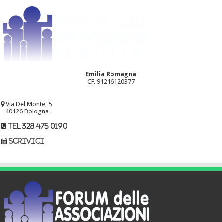
Emilia Romagna
CF. 91216120377
Via Del Monte, 5
40126 Bologna
tel 328.475.0190
scrivici