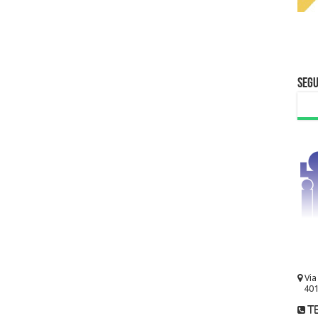
Segu
Via
401
te