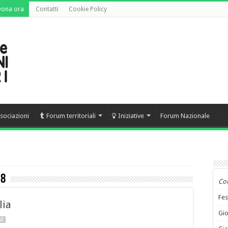
Dona ora
Contatti
Cookie Policy
sociazioni
Forum territoriali
Iniziative
Forum Nazionale
18
Co
Fes
lia
Gio
NI