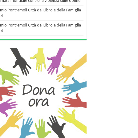
rnata mondiale contro la violenza sulle donne
mio Pontremoli Città del Libro e della Famiglia
24
mio Pontremoli Città del Libro e della Famiglia
24