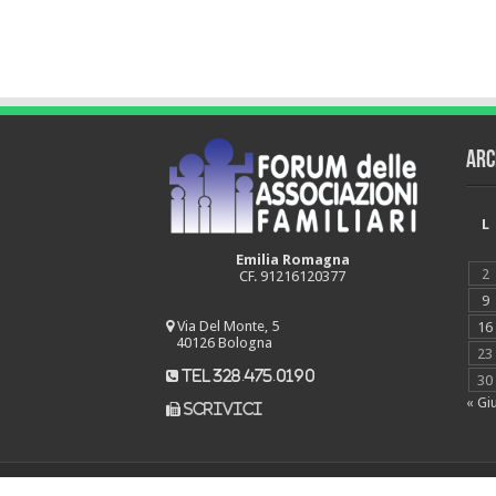
Arc
L
Emilia Romagna
2
CF. 91216120377
9
Via Del Monte, 5
16
40126 Bologna
23
tel 328.475.0190
30
« Gi
scrivici