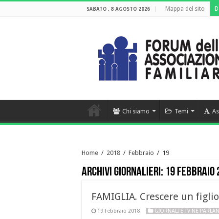
Mappa del sito
D
SABATO , 8 AGOSTO 2026
Chi siamo
Temi
As
Home
/
2018
/
Febbraio
/
19
Archivi giornalieri:
19 Febbraio 
FAMIGLIA. Crescere un figlio
19 Febbraio 2018
GIORNALI E TV NE PARLA