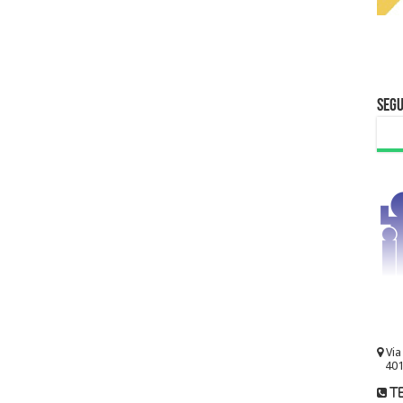
Segu
Via
401
te