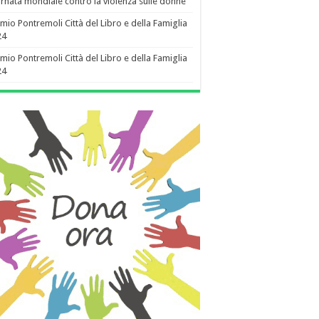
rnata mondiale contro la violenza sulle donne
mio Pontremoli Città del Libro e della Famiglia
24
mio Pontremoli Città del Libro e della Famiglia
24