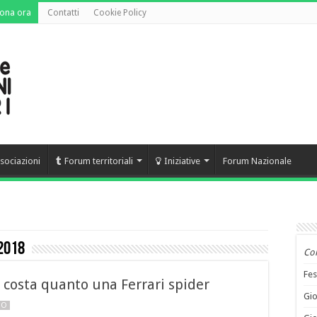
ona ora
Contatti
Cookie Policy
sociazioni
Forum territoriali
Iniziative
Forum Nazionale
2018
Co
Fes
 costa quanto una Ferrari spider
Gio
NO