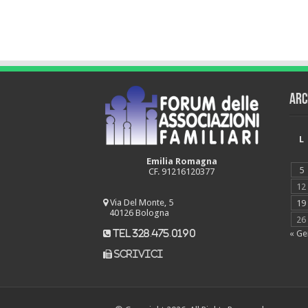
Arc
L
Emilia Romagna
5
CF. 91216120377
12
Via Del Monte, 5
19
40126 Bologna
26
« Ge
tel 328.475.0190
scrivici