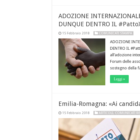
ADOZIONE INTERNAZIONALE,
DUNQUE DENTRO IL #PattoX
15 Febbraio 2018
COMUNICATI STAMPA
ADOZIONE INTE
DENTRO IL #PattoX
all’adozione inte
Forum delle assoc
sostegno della f
Leggi »
Emilia-Romagna: «Ai candid
15 Febbraio 2018
ARTICOLI
,
COMUNICATI R