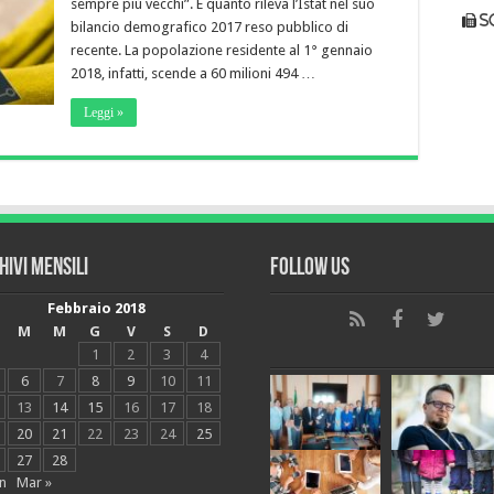
sempre più vecchi”. È quanto rileva l’Istat nel suo
s
bilancio demografico 2017 reso pubblico di
recente. La popolazione residente al 1° gennaio
2018, infatti, scende a 60 milioni 494 …
Leggi »
hivi mensili
Follow Us
Febbraio 2018
M
M
G
V
S
D
1
2
3
4
6
7
8
9
10
11
13
14
15
16
17
18
20
21
22
23
24
25
27
28
n
Mar »