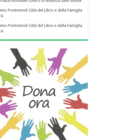
rnata mondiale contro la violenza sulle donne
mio Pontremoli Città del Libro e della Famiglia
24
mio Pontremoli Città del Libro e della Famiglia
24