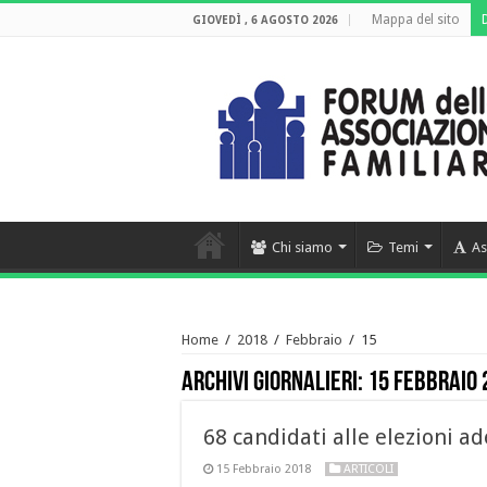
Mappa del sito
GIOVEDÌ , 6 AGOSTO 2026
Chi siamo
Temi
As
Home
/
2018
/
Febbraio
/
15
Archivi giornalieri:
15 Febbraio 
68 candidati alle elezioni ad
15 Febbraio 2018
ARTICOLI