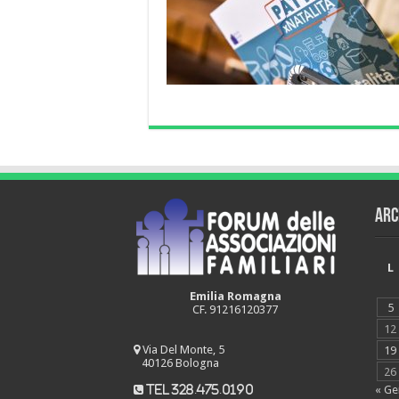
Arc
L
Emilia Romagna
5
CF. 91216120377
12
Via Del Monte, 5
19
40126 Bologna
26
« Ge
tel 328.475.0190