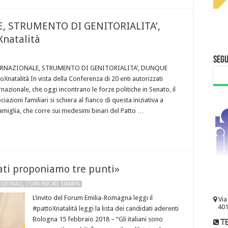
 STRUMENTO DI GENITORIALITA’,
natalità
Segu
RNAZIONALE, STRUMENTO DI GENITORIALITA’, DUNQUE
natalità In vista della Conferenza di 20 enti autorizzati
rnazionale, che oggi incontrano le forze politiche in Senato, il
iazioni familiari si schiera al fianco di questa iniziativa a
amiglia, che corre sui medesimi binari del Patto …
ati proponiamo tre punti»
EGIONALI
,
COMUNICATI STAMPA
L’invito del Forum Emilia-Romagna leggi il
Via
401
#pattoXnatalità leggi la lista dei candidati aderenti
Bologna 15 febbraio 2018 – “Gli italiani sono
te