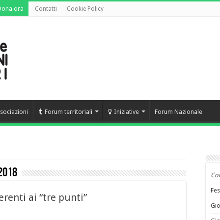
Dona ora
Contatti
Cookie Policy
sociazioni
Forum territoriali
Iniziative
Forum Nazionale
2018
Co
Fes
erenti ai “tre punti”
Gio