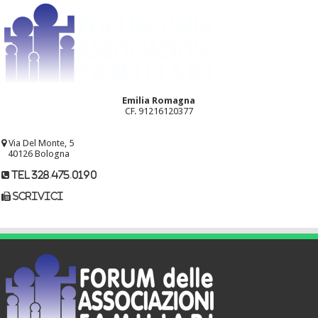
Emilia Romagna
CF. 91216120377
Via Del Monte, 5
40126 Bologna
tel 328.475.0190
scrivici