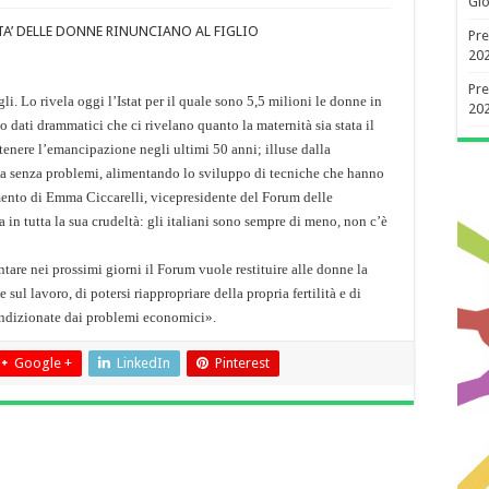
Gio
ETA’ DELLE DONNE RINUNCIANO AL FIGLIO
Pre
20
Pre
gli. Lo rivela oggi l’Istat per il quale sono 5,5 milioni le donne in
20
ono dati drammatici che ci rivelano quanto la maternità sia stata il
enere l’emancipazione negli ultimi 50 anni; illuse dalla
ta senza problemi, alimentando lo sviluppo di tecniche che hanno
mento di Emma Ciccarelli, vicepresidente del Forum delle
ta in tutta la sua crudeltà: gli italiani sono sempre di meno, non c’è
tare nei prossimi giorni il Forum vuole restituire alle donne la
e sul lavoro, di potersi riappropriare della propria fertilità e di
condizionate dai problemi economici».
Google +
LinkedIn
Pinterest