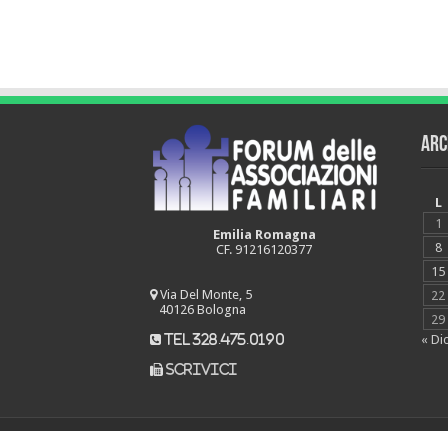
Arc
L
1
Emilia Romagna
8
CF. 91216120377
15
Via Del Monte, 5
22
40126 Bologna
29
« Di
tel 328.475.0190
scrivici