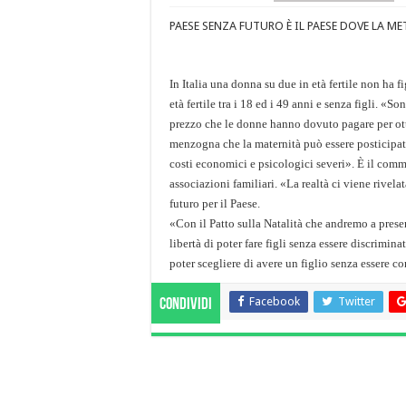
PAESE SENZA FUTURO È IL PAESE DOVE LA M
In Italia una donna su due in età fertile non ha fi
età fertile tra i 18 ed i 49 anni e senza figli. «S
prezzo che le donne hanno dovuto pagare per ott
menzogna che la maternità può essere posticipa
costi economici e psicologici severi». È il com
associazioni familiari. «La realtà ci viene rivela
futuro per il Paese.
«Con il Patto sulla Natalità che andremo a presen
libertà di poter fare figli senza essere discriminat
poter scegliere di avere un figlio senza essere 
Facebook
Twitter
Condividi