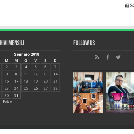
s
hivi mensili
Follow Us
Gennaio 2018
M
M
G
V
S
D
2
3
4
5
6
7
9
10
11
12
13
14
16
17
18
19
20
21
23
24
25
26
27
28
30
31
c
Feb »