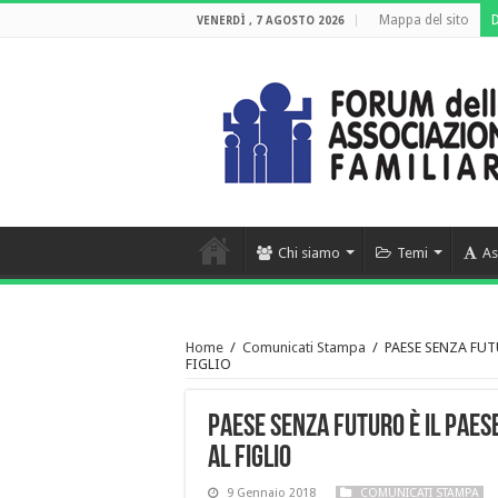
Mappa del sito
VENERDÌ , 7 AGOSTO 2026
Chi siamo
Temi
As
Home
/
Comunicati Stampa
/
PAESE SENZA FUT
FIGLIO
PAESE SENZA FUTURO È IL PAES
AL FIGLIO
9 Gennaio 2018
COMUNICATI STAMPA