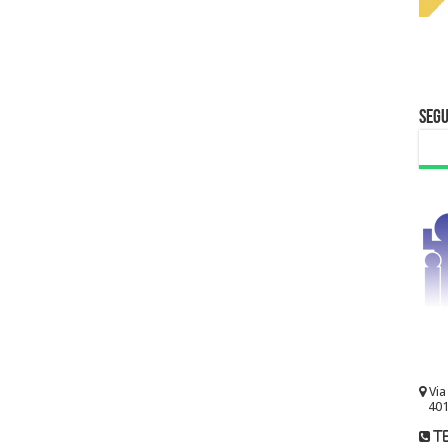
Segu
Via
401
te