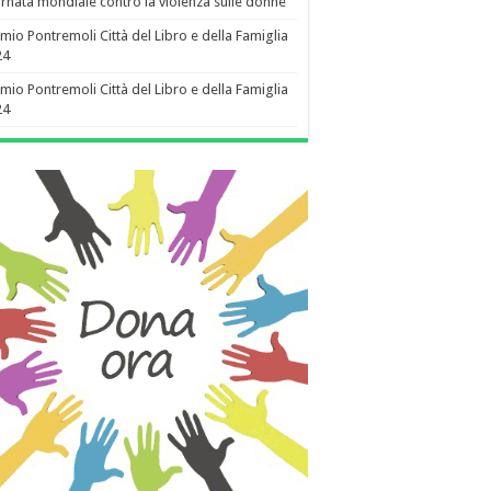
rnata mondiale contro la violenza sulle donne
mio Pontremoli Città del Libro e della Famiglia
24
mio Pontremoli Città del Libro e della Famiglia
24