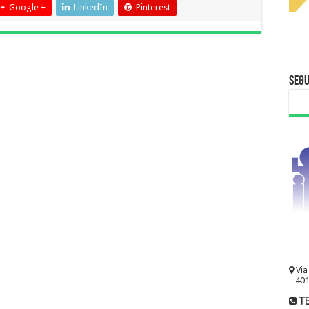
Google +
LinkedIn
Pinterest
Segu
Via
401
te