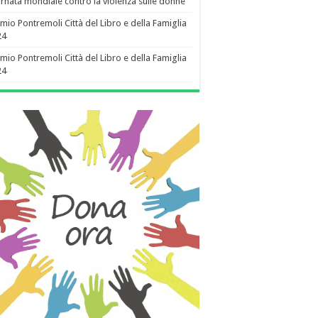
rnata mondiale contro la violenza sulle donne
mio Pontremoli Città del Libro e della Famiglia
24
mio Pontremoli Città del Libro e della Famiglia
24