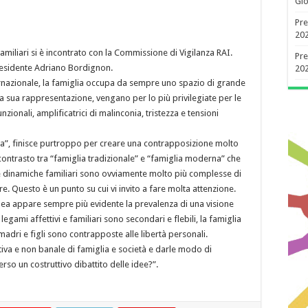
Gio
Pre
20
amiliari si è incontrato con la Commissione di Vigilanza RAI.
Pre
Presidente Adriano Bordignon.
20
ernazionale, la famiglia occupa da sempre uno spazio di grande
a sua rappresentazione, vengano per lo più privilegiate per le
nzionali, amplificatrici di malinconia, tristezza e tensioni
a”, finisce purtroppo per creare una contrapposizione molto
l contrasto tra “famiglia tradizionale” e “famiglia moderna” che
 le dinamiche familiari sono ovviamente molto più complesse di
. Questo è un punto su cui vi invito a fare molta attenzione.
nea appare sempre più evidente la prevalenza di una visione
legami affettivi e familiari sono secondari e flebili, la famiglia
madri e figli sono contrapposte alle libertà personali.
tiva e non banale di famiglia e società e darle modo di
rso un costruttivo dibattito delle idee?”.