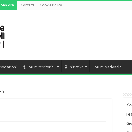
Dona ora
Contatti
Cookie Policy
sociazioni
Forum territoriali
Iniziative
Forum Nazionale
dia
Co
Fes
Gio