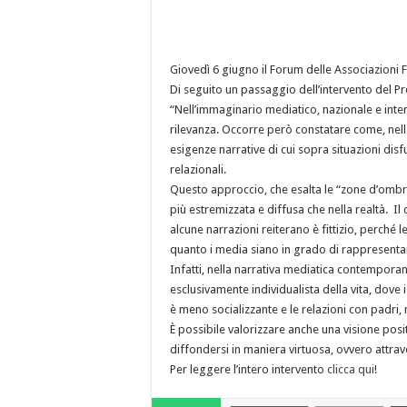
Giovedì 6 giugno il Forum delle Associazioni F
Di seguito un passaggio dell’intervento del 
“Nell’immaginario mediatico, nazionale e int
rilevanza. Occorre però constatare come, nell
esigenze narrative di cui sopra situazioni disfu
relazionali.
Questo approccio, che esalta le “zone d’ombr
più estremizzata e diffusa che nella realtà. I
alcune narrazioni reiterano è fittizio, perché
quanto i media siano in grado di rappresentare
Infatti, nella narrativa mediatica contempora
esclusivamente individualista della vita, dove i 
è meno socializzante e le relazioni con padri, 
È possibile valorizzare anche una visione posi
diffondersi in maniera virtuosa, ovvero attrave
Per leggere l’intero intervento
clicca qui
!