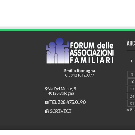
Arc
L
Emilia Romagna
3
CF. 91216120377
10
Via Del Monte, 5
17
40126 Bologna
24
tel 328.475.0190
31
« Gi
scrivici