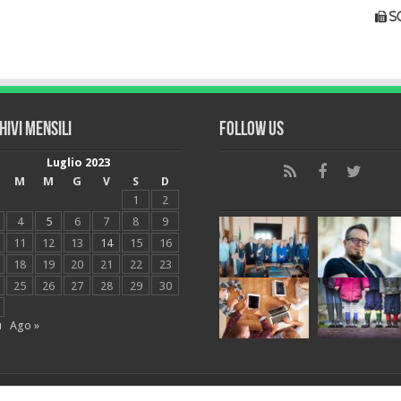
s
hivi mensili
Follow Us
Luglio 2023
M
M
G
V
S
D
1
2
4
5
6
7
8
9
11
12
13
14
15
16
18
19
20
21
22
23
25
26
27
28
29
30
u
Ago »