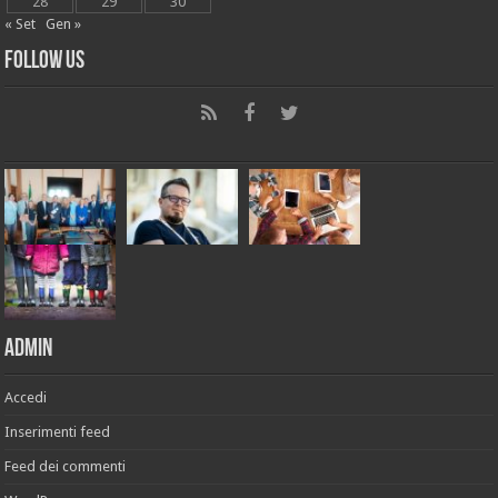
28
29
30
« Set
Gen »
Follow Us
Admin
Accedi
Inserimenti feed
Feed dei commenti