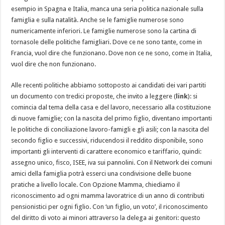
esempio in Spagna e Italia, manca una seria politica nazionale sulla
famiglia e sulla natalità. Anche se le famiglie numerose sono
numericamente inferiori. Le famiglie numerose sono la cartina di
tornasole delle politiche famigliari. Dove ce ne sono tante, come in
Francia, vuol dire che funzionano. Dove non ce ne sono, come in Italia,
vuol dire che non funzionano.
Alle recenti politiche abbiamo sottoposto ai candidati dei vari partiti
un documento con tredici proposte, che invito a leggere (
link
): si
comincia dal tema della casa e del lavoro, necessario alla costituzione
di nuove famiglie; con la nascita del primo figlio, diventano importanti
le politiche di conciliazione lavoro-famigli e gli asili; con la nascita del
secondo figlio e successivi, riducendosi il reddito disponibile, sono
importanti gli interventi di carattere economico e tariffario, quindi:
assegno unico, fisco, ISEE, iva sui pannolini. Con il Network dei comuni
amici della famiglia potrà esserci una condivisione delle buone
pratiche a livello locale. Con Opzione Mamma, chiediamo il
riconoscimento ad ogni mamma lavoratrice di un anno di contributi
pensionistici per ogni figlio. Con ‘un figlio, un voto’, il riconoscimento
del diritto di voto ai minori attraverso la delega ai genitori: questo