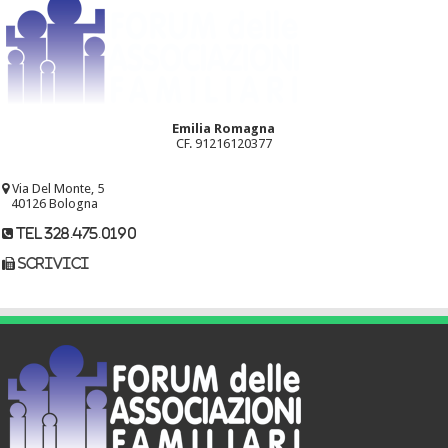
Emilia Romagna
CF. 91216120377
Via Del Monte, 5
40126 Bologna
tel 328.475.0190
scrivici