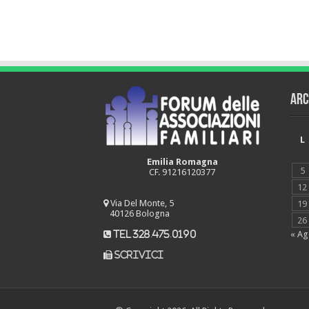
Arc
L
Emilia Romagna
5
CF. 91216120377
12
Via Del Monte, 5
19
40126 Bologna
26
« A
tel 328.475.0190
scrivici