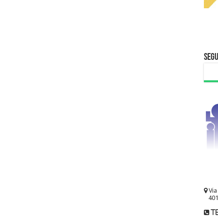
Segu
Via
401
te