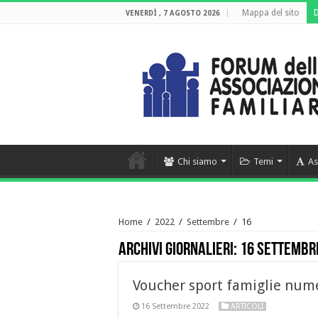
Mappa del sito
VENERDÌ , 7 AGOSTO 2026
Chi siamo
Temi
As
Home
/
2022
/
Settembre
/
16
Archivi giornalieri:
16 Settembr
Voucher sport famiglie nume
16 Settembre 2022
ARTICOLI