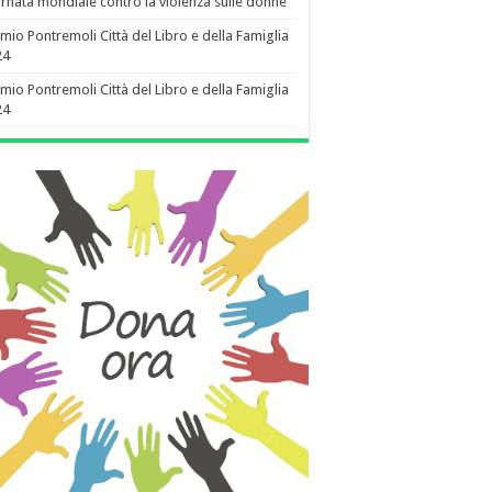
rnata mondiale contro la violenza sulle donne
mio Pontremoli Città del Libro e della Famiglia
24
mio Pontremoli Città del Libro e della Famiglia
24