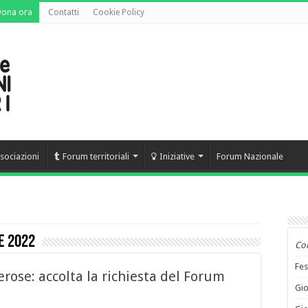
Dona ora
Contatti
Cookie Policy
sociazioni
Forum territoriali
Iniziative
Forum Nazionale
e 2022
Co
Fes
rose: accolta la richiesta del Forum
Gio