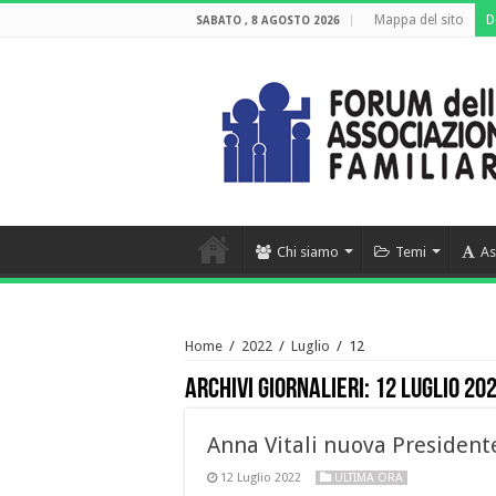
Mappa del sito
D
SABATO , 8 AGOSTO 2026
Chi siamo
Temi
As
Home
/
2022
/
Luglio
/
12
Archivi giornalieri:
12 Luglio 20
Anna Vitali nuova Presiden
12 Luglio 2022
ULTIMA ORA