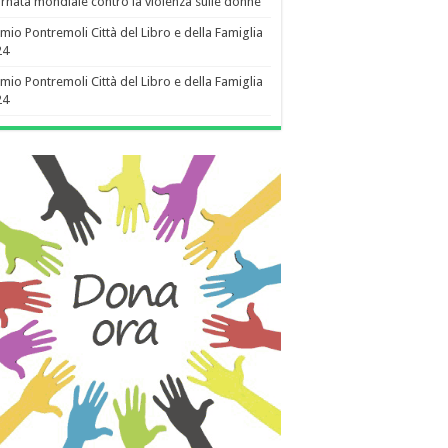
rnata mondiale contro la violenza sulle donne
mio Pontremoli Città del Libro e della Famiglia
24
mio Pontremoli Città del Libro e della Famiglia
24