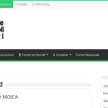
ona ora
Contatti
Cookie Policy
sociazioni
Forum territoriali
Iniziative
Forum Nazionale
22
Co
Fes
te MOICA
Gio