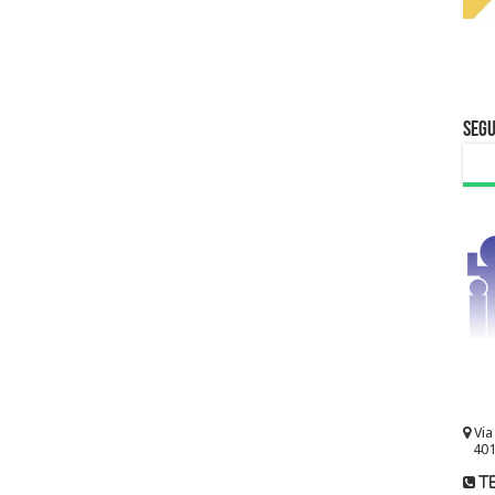
Segu
Via
401
te