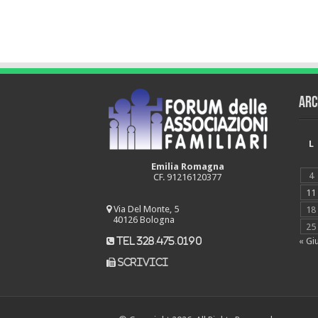
Arc
L
Emilia Romagna
4
CF. 91216120377
11
Via Del Monte, 5
18
40126 Bologna
25
« Gi
tel 328.475.0190
scrivici