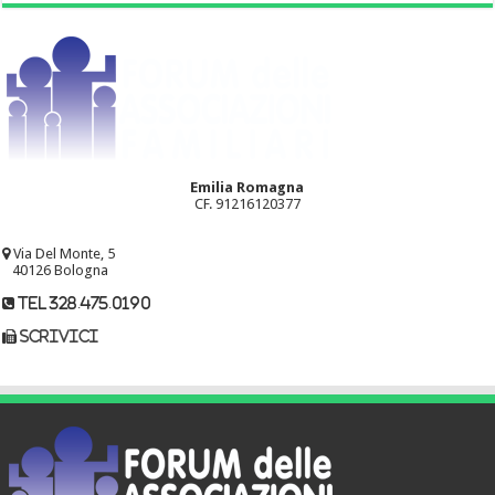
Emilia Romagna
CF. 91216120377
Via Del Monte, 5
40126 Bologna
tel 328.475.0190
scrivici