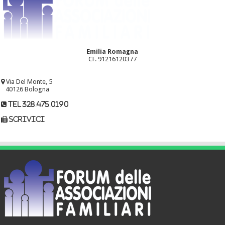
Emilia Romagna
CF. 91216120377
Via Del Monte, 5
40126 Bologna
tel 328.475.0190
scrivici