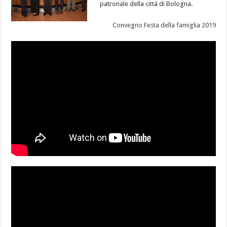
patronale della città di Bologna.
Convegno Festa della famiglia 2019