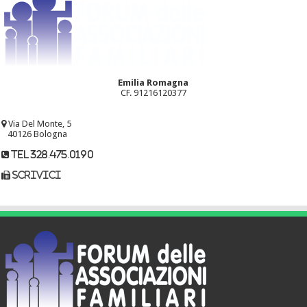
Emilia Romagna
CF. 91216120377
Via Del Monte, 5
40126 Bologna
tel 328.475.0190
scrivici