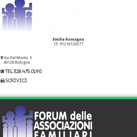
Emilia Romagna
CF. 91216120377
Via Del Monte, 5
40126 Bologna
tel 328.475.0190
scrivici