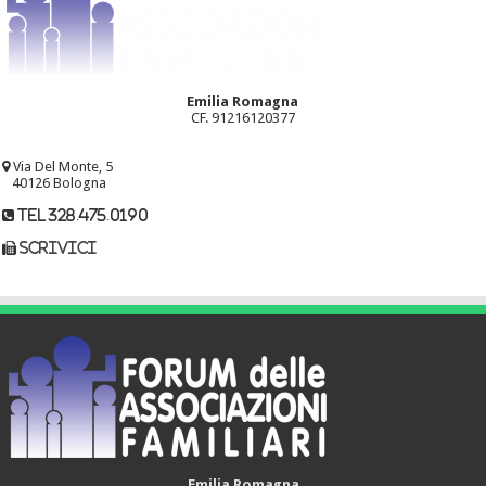
Emilia Romagna
CF. 91216120377
Via Del Monte, 5
40126 Bologna
tel 328.475.0190
scrivici
Emilia Romagna