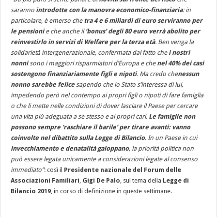
saranno
introdotte con la manovra economico-finanziaria
: in
particolare, è emerso che
tra 4 e 6 miliardi di euro serviranno per
le pensioni
e che anche il
‘bonus’ degli 80 euro verrà abolito per
reinvestirlo in servizi di Welfare per la terza età
. Ben venga la
solidarietà intergenerazionale, confermata dal fatto che
i nostri
nonni
sono i maggiori risparmiatori d’Europa e che
nel 40% dei casi
sostengono finanziariamente figli e nipoti
. Ma credo che
nessun
nonno sarebbe felice
sapendo che lo Stato s’interessa di lui,
impedendo però nel contempo ai propri figli o nipoti di fare famiglia
o che li mette nelle condizioni di dover lasciare il Paese per cercare
una vita più adeguata a se stesso e ai propri cari.
Le famiglie non
possono sempre ‘raschiare il barile’ per tirare avanti: vanno
coinvolte nel dibattito sulla Legge di Bilancio
.
In un Paese in cui
invecchiamento e denatalità galoppano
, la priorità politica non
può essere legata unicamente a considerazioni legate al consenso
immediato”
:
così il
Presidente nazionale del Forum delle
Associazioni Familiari
,
Gigi De Palo
, sul tema della
Legge di
Bilancio 2019
, in corso di definizione in queste settimane.