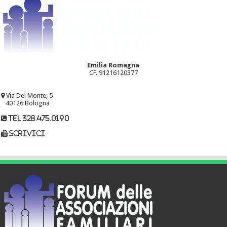
Emilia Romagna
CF. 91216120377
Via Del Monte, 5
40126 Bologna
tel 328.475.0190
scrivici