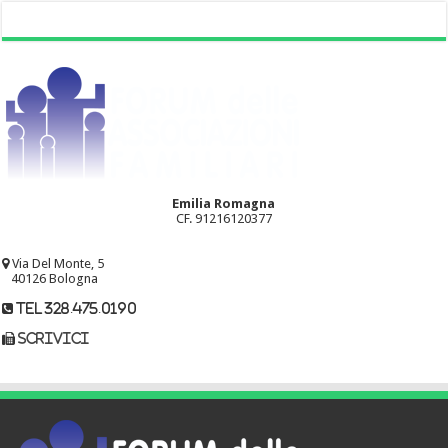
Emilia Romagna
CF. 91216120377
Via Del Monte, 5
40126 Bologna
tel 328.475.0190
scrivici