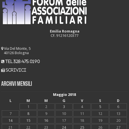
Emilia Romagna
CF. 91216120377
Via Del Monte, 5
40126 Bologna
tel 328.475.0190
scrivici
Archivi mensili
Maggio 2018
L
M
M
G
V
S
D
1
2
3
4
5
6
7
8
9
10
11
12
13
14
15
16
17
18
19
20
21
22
23
24
25
26
27