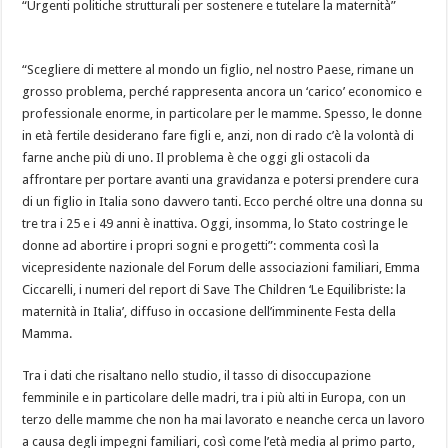
“Urgenti politiche strutturali per sostenere e tutelare la maternità”
“Scegliere di mettere al mondo un figlio, nel nostro Paese, rimane un
grosso problema, perché rappresenta ancora un ‘carico’ economico e
professionale enorme, in particolare per le mamme. Spesso, le donne
in età fertile desiderano fare figli e, anzi, non di rado c’è la volontà di
farne anche più di uno. Il problema è che oggi gli ostacoli da
a
ffrontare per portare avanti una gravidanza e potersi prendere cura
di un figlio in Italia sono davvero tanti. Ecco perché oltre una donna su
tre tra i 25 e i 49 anni è inattiva. Oggi, insomma, lo Stato costringe le
donne ad abortire i propri sogni e progetti”: commenta così la
vicepresidente nazionale del Forum delle associazioni familiari, Emma
Ciccarelli, i numeri del report di Save The Children ‘Le Equilibriste: la
maternità in Italia’, diffuso in occasione dell’imminente Festa della
Mamma.
Tra i dati che risaltano nello studio, il tasso di disoccupazione
femminile e in particolare delle madri, tra i più alti in Europa, con un
terzo delle mamme che non ha mai lavorato e neanche cerca un lavoro
a causa degli impegni familiari, così come l’età media al primo parto,