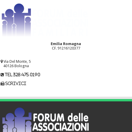
Emilia Romagna
CF. 91216120377
Via Del Monte, 5
40126 Bologna
tel 328.475.0190
scrivici