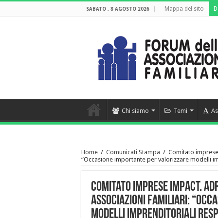
Mappa del sito
D
SABATO , 8 AGOSTO 2026
Chi siamo
Temi
As
Home
/
Comunicati Stampa
/
Comitato imprese 
“Occasione importante per valorizzare modelli im
Comitato imprese impact. Ad
Associazioni Familiari: “Occ
modelli imprenditoriali res