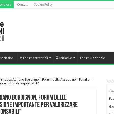
ona ora
Contatti
Cookie Policy
sociazioni
Forum territoriali
Iniziative
Forum Nazionale
impact. Adriano Bordignon, Forum delle Associazioni Familiari:
prenditoriali responsabili”
Co
riano Bordignon, Forum delle
Fes
asione importante per valorizzare
Gio
ponsabili”