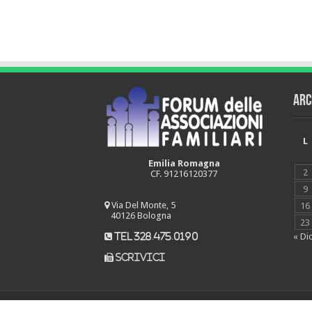
Arc
L
Emilia Romagna
2
CF. 91216120377
9
Via Del Monte, 5
16
40126 Bologna
23
« Di
tel 328.475.0190
scrivici