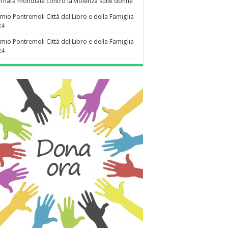
rnata mondiale contro la violenza sulle donne
mio Pontremoli Città del Libro e della Famiglia
24
mio Pontremoli Città del Libro e della Famiglia
24