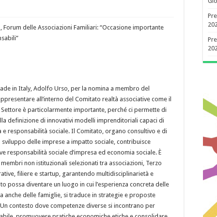
Gio
Pre
20
Forum delle Associazioni Familiari: “Occasione importante
sabili”
Pre
20
Made in Italy, Adolfo Urso, per la nomina a membro del
ppresentare all’interno del Comitato realtà associative come il
o Settore è particolarmente importante, perché ci permette di
la definizione di innovativi modelli imprenditoriali capaci di
a e responsabilità sociale. Il Comitato, organo consultivo e di
o sviluppo delle imprese a impatto sociale, contribuisce
ve responsabilità sociale d’impresa ed economia sociale. È
membri non istituzionali selezionati tra associazioni, Terzo
ve, filiere e startup, garantendo multidisciplinarietà e
to possa diventare un luogo in cui l’esperienza concreta delle
a anche delle famiglie, si traduce in strategie e proposte
 Un contesto dove competenze diverse si incontrano per
nsabile, promuovere pratiche economiche etiche e consolidare