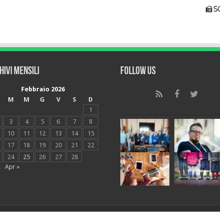
s
hivi mensili
Follow Us
Febbraio 2026
M
M
G
V
S
D
1
3
4
5
6
7
8
10
11
12
13
14
15
17
18
19
20
21
22
24
25
26
27
28
c
Apr »