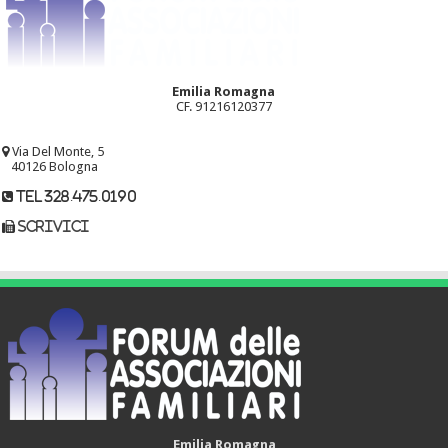
Emilia Romagna
CF. 91216120377
Via Del Monte, 5
40126 Bologna
tel 328.475.0190
scrivici
Emilia Romagna