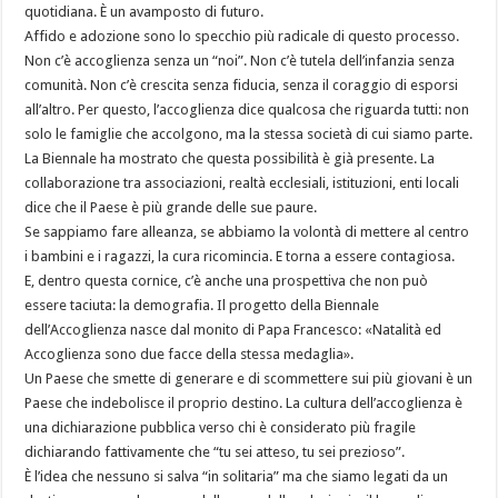
quotidiana. È un avamposto di futuro.
Affido e adozione sono lo specchio più radicale di questo processo.
Non c’è accoglienza senza un “noi”. Non c’è tutela dell’infanzia senza
comunità. Non c’è crescita senza fiducia, senza il coraggio di esporsi
all’altro. Per questo, l’accoglienza dice qualcosa che riguarda tutti: non
solo le famiglie che accolgono, ma la stessa società di cui siamo parte.
La Biennale ha mostrato che questa possibilità è già presente. La
collaborazione tra associazioni, realtà ecclesiali, istituzioni, enti locali
dice che il Paese è più grande delle sue paure.
Se sappiamo fare alleanza, se abbiamo la volontà di mettere al centro
i bambini e i ragazzi, la cura ricomincia. E torna a essere contagiosa.
E, dentro questa cornice, c’è anche una prospettiva che non può
essere taciuta: la demografia. Il progetto della Biennale
dell’Accoglienza nasce dal monito di Papa Francesco: «Natalità ed
Accoglienza sono due facce della stessa medaglia».
Un Paese che smette di generare e di scommettere sui più giovani è un
Paese che indebolisce il proprio destino. La cultura dell’accoglienza è
una dichiarazione pubblica verso chi è considerato più fragile
dichiarando fattivamente che “tu sei atteso, tu sei prezioso”.
È l’idea che nessuno si salva “in solitaria” ma che siamo legati da un