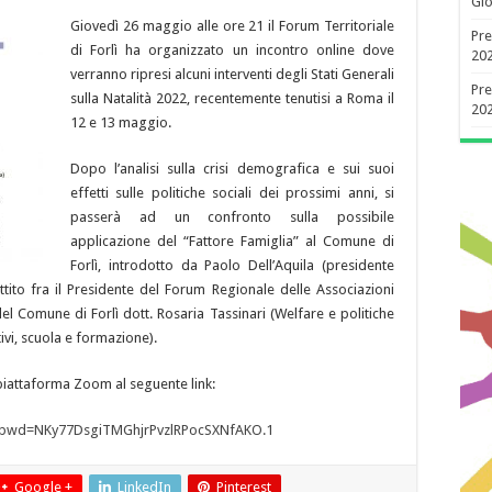
Gio
Giovedì 26 maggio alle ore 21 il Forum Territoriale
Pre
di Forlì ha organizzato un incontro online dove
20
verranno ripresi alcuni interventi degli Stati Generali
Pre
sulla Natalità 2022, recentemente tenutisi a Roma il
20
12 e 13 maggio.
Dopo l’analisi sulla crisi demografica e sui suoi
effetti sulle politiche sociali dei prossimi anni, si
passerà ad un confronto sulla possibile
applicazione del “Fattore Famiglia” al Comune di
Forlì, introdotto da Paolo Dell’Aquila (presidente
ttito fra il Presidente del Forum Regionale delle Associazioni
del Comune di Forlì dott. Rosaria Tassinari (Welfare e politiche
ivi, scuola e formazione).
 piattaforma Zoom al seguente link:
31?pwd=NKy77DsgiTMGhjrPvzlRPocSXNfAKO.1
Google +
LinkedIn
Pinterest