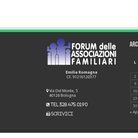
Arc
L
Emilia Romagna
2
CF. 91216120377
9
Via Del Monte, 5
16
40126 Bologna
23
tel 328.475.0190
30
« Ap
scrivici