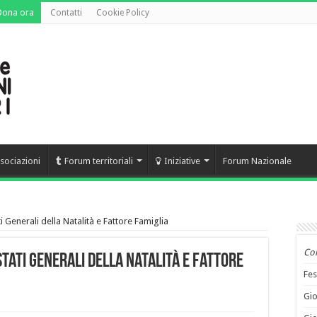
Dona ora
Contatti
Cookie Policy
sociazioni
Forum territoriali
Iniziative
Forum Nazionale
ti Generali della Natalità e Fattore Famiglia
Co
Stati Generali della Natalità e Fattore
Fes
Gio