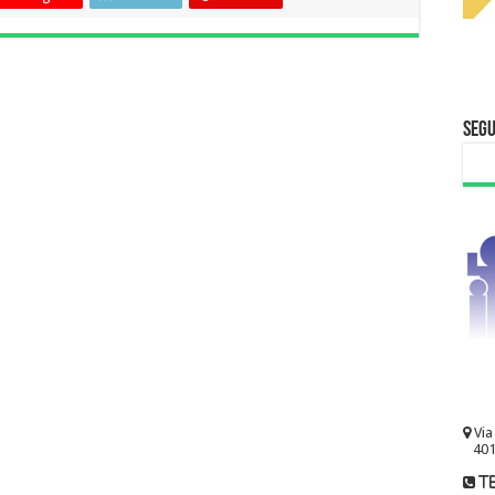
Segu
Via
401
te