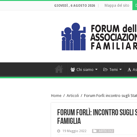
Mappa del sito
GIOVEDÌ , 6 AGOSTO 2026
Chi siamo
Temi
As
Home
/
Articoli
/
Forum Forlì: incontro sugli Sta
Forum Forlì: incontro sugli 
Famiglia
19 Maggio 2022
ARTICOLI