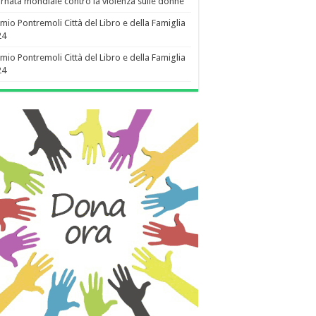
rnata mondiale contro la violenza sulle donne
mio Pontremoli Città del Libro e della Famiglia
24
mio Pontremoli Città del Libro e della Famiglia
24