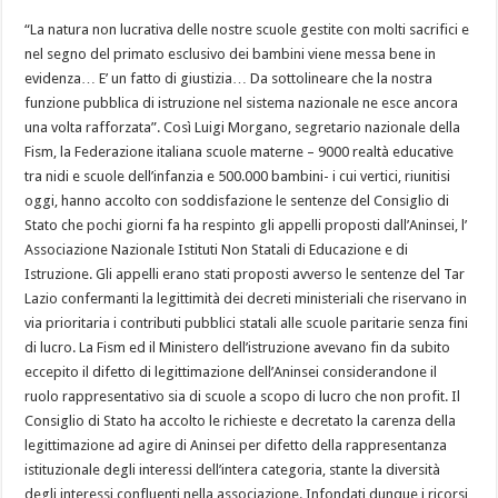
“La natura non lucrativa delle nostre scuole gestite con molti sacrifici e
nel segno del primato esclusivo dei bambini viene messa bene in
evidenza… E’ un fatto di giustizia… Da sottolineare che la nostra
funzione pubblica di istruzione nel sistema nazionale ne esce ancora
una volta rafforzata”. Così Luigi Morgano, segretario nazionale della
Fism, la Federazione italiana scuole materne – 9000 realtà educative
tra nidi e scuole dell’infanzia e 500.000 bambini- i cui vertici, riunitisi
oggi, hanno accolto con soddisfazione le sentenze del Consiglio di
Stato che pochi giorni fa ha respinto gli appelli proposti dall’Aninsei, l’
Associazione Nazionale Istituti Non Statali di Educazione e di
Istruzione. Gli appelli erano stati proposti avverso le sentenze del Tar
Lazio confermanti la legittimità dei decreti ministeriali che riservano in
via prioritaria i contributi pubblici statali alle scuole paritarie senza fini
di lucro. La Fism ed il Ministero dell’istruzione avevano fin da subito
eccepito il difetto di legittimazione dell’Aninsei considerandone il
ruolo rappresentativo sia di scuole a scopo di lucro che non profit. Il
Consiglio di Stato ha accolto le richieste e decretato la carenza della
legittimazione ad agire di Aninsei per difetto della rappresentanza
istituzionale degli interessi dell’intera categoria, stante la diversità
degli interessi confluenti nella associazione. Infondati dunque i ricorsi