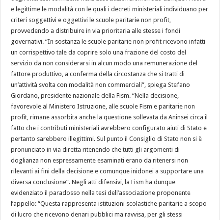
e legittime le modalità con le quali i decreti ministeriali individuano per
criteri soggettivi e oggettivi le scuole paritarie non profit,
provvedendo a distribuire in via prioritaria alle stesse i fondi
governativi. “In sostanza le scuole paritarie non profit ricevono infatti
un corrispettivo tale da coprire solo una frazione del costo del
servizio da non considerarsi in alcun modo una remunerazione del
fattore produttivo, a conferma della circostanza che si tratti di
un’attività svolta con modalità non commerciali”, spiega Stefano
Giordano, presidente nazionale della Fism. “Nella decisione,
favorevole al Ministero Istruzione, alle scuole Fism e paritarie non
profit, rimane assorbita anche la questione sollevata da Aninsei circa il
fatto che i contributi ministeriali avrebbero configurato aiuti di Stato e
pertanto sarebbero illegittimi. Sul punto il Consiglio di Stato non si è
pronunciato in via diretta ritenendo che tutti gli argomenti di
doglianza non espressamente esaminati erano da ritenersi non
rilevanti ai fini della decisione e comunque inidonei a supportare una
diversa conclusione”. Negli atti difensivi, la Fism ha dunque
evidenziato il paradosso nella tesi dell’associazione proponente
l’appello: “Questa rappresenta istituzioni scolastiche paritarie a scopo
di lucro che ricevono denari pubblici ma ravvisa, per gli stessi