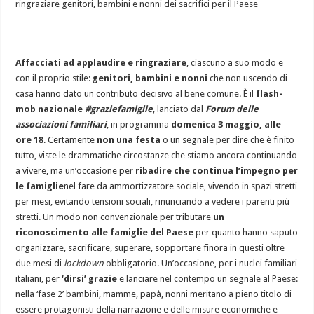
ringraziare genitori, bambini e nonni dei sacrifici per il Paese
Affacciati ad applaudire e ringraziare
, ciascuno a suo modo e
con il proprio stile:
genitori, bambini e nonni
che non uscendo di
casa hanno dato un contributo decisivo al bene comune. È il
flash-
mob nazionale
#graziefamiglie
, lanciato dal
Forum delle
associazioni familiari
, in programma
domenica 3 maggio, alle
ore 18
. Certamente
non una festa
o un segnale per dire che è finito
tutto, viste le drammatiche circostanze che stiamo ancora continuando
a vivere, ma un’occasione per
ribadire che continua l’impegno per
le famiglie
nel fare da ammortizzatore sociale, vivendo in spazi stretti
per mesi, evitando tensioni sociali, rinunciando a vedere i parenti più
stretti. Un modo non convenzionale per tributare
un
riconoscimento alle famiglie del Paese
per quanto hanno saputo
organizzare, sacrificare, superare, sopportare finora in questi oltre
due mesi di
lockdown
obbligatorio. Un’occasione, per i nuclei familiari
italiani, per
‘dirsi’ grazie
e lanciare nel contempo un segnale al Paese:
nella ‘fase 2’ bambini, mamme, papà, nonni meritano a pieno titolo di
essere protagonisti della narrazione e delle misure economiche e