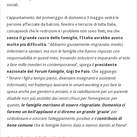
sociali.
L’appuntamento del pomeriggio di domenica 3 maggio vedrà le
persone affacciate da balconi, finestre e terrazze di tutta Italia,
consapevoli che le restrizioni e i problemi non sono finiti, ma che
senza il grande cuore delle famiglie, l’Italia avrebbe avuto
molte più difficoltà
. “
Abbiamo giustamente ringraziato medici,
infermieri e sanitari, ma non le famiglie che hanno risposto con
responsabilità in questi mesi, trovando soluzioni e imparando al volo
a fare mille mestieri in contemporanea
”, spiega il
presidente
nazionale del
Forum Famiglie
, Gigi De Palo
. Che aggiunge:
“
Tenere i figli a tempo pieno, diventare insegnanti e assistenti
informatici, nel frattempo lavorare in smart-working e poi fare la
spesa anche per genitori e anziani, o la riabilitazione per un parente
disabile non più assistito dai centri chiusi per l’emergenza: per
questo,
le famiglie meritano di essere ringraziate
.
Domenica ci
faremo un bell’applauso e ci diremo un grande ‘grazie’
per
sottolineare e onorare l’atteggiamento positivo e il
contributo di
bene comune
che le famiglie hanno dato e stanno dando al Paese
”.