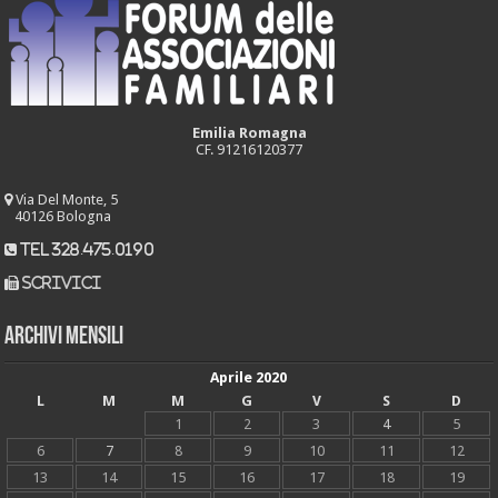
Emilia Romagna
CF. 91216120377
Via Del Monte, 5
40126 Bologna
tel 328.475.0190
scrivici
Archivi mensili
Aprile 2020
L
M
M
G
V
S
D
1
2
3
4
5
6
7
8
9
10
11
12
13
14
15
16
17
18
19