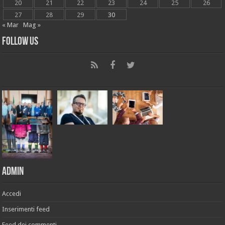
20
21
22
23
24
25
26
27
28
29
30
« Mar
Mag »
Follow Us
Admin
Accedi
Inserimenti feed
Feed dei commenti