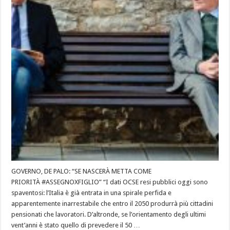
GOVERNO, DE PALO: “SE NASCERÀ METTA COME
PRIORITÀ #ASSEGNOXFIGLIO” “I dati OCSE resi pubblici oggi sono
spaventosi: l’Italia è già entrata in una spirale perfida e
apparentemente inarrestabile che entro il 2050 produrrà più cittadini
pensionati che lavoratori. D’altronde, se l’orientamento degli ultimi
vent’anni è stato quello di prevedere il 50 …