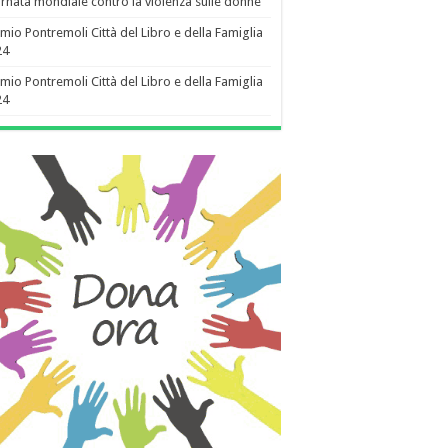
rnata mondiale contro la violenza sulle donne
mio Pontremoli Città del Libro e della Famiglia
24
mio Pontremoli Città del Libro e della Famiglia
24