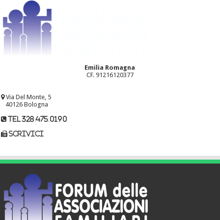
Emilia Romagna
CF. 91216120377
Via Del Monte, 5
40126 Bologna
tel 328.475.0190
scrivici