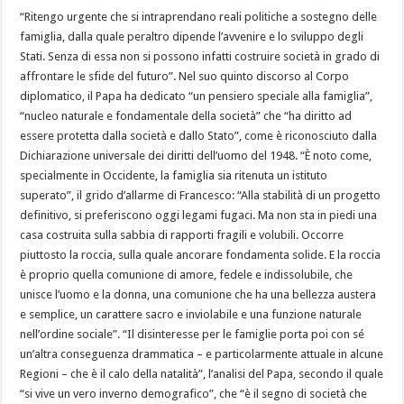
“Ritengo urgente che si intraprendano reali politiche a sostegno delle
famiglia, dalla quale peraltro dipende l’avvenire e lo sviluppo degli
Stati. Senza di essa non si possono infatti costruire società in grado di
affrontare le sfide del futuro”. Nel suo quinto discorso al Corpo
diplomatico, il Papa ha dedicato “un pensiero speciale alla famiglia”,
“nucleo naturale e fondamentale della società” che “ha diritto ad
essere protetta dalla società e dallo Stato”, come è riconosciuto dalla
Dichiarazione universale dei diritti dell’uomo del 1948. “È noto come,
specialmente in Occidente, la famiglia sia ritenuta un istituto
superato”, il grido d’allarme di Francesco: “Alla stabilità di un progetto
definitivo, si preferiscono oggi legami fugaci. Ma non sta in piedi una
casa costruita sulla sabbia di rapporti fragili e volubili. Occorre
piuttosto la roccia, sulla quale ancorare fondamenta solide. E la roccia
è proprio quella comunione di amore, fedele e indissolubile, che
unisce l’uomo e la donna, una comunione che ha una bellezza austera
e semplice, un carattere sacro e inviolabile e una funzione naturale
nell’ordine sociale”. “Il disinteresse per le famiglie porta poi con sé
un’altra conseguenza drammatica – e particolarmente attuale in alcune
Regioni – che è il calo della natalità”, l’analisi del Papa, secondo il quale
“si vive un vero inverno demografico”, che “è il segno di società che