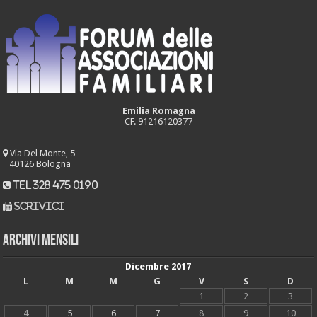
Emilia Romagna
CF. 91216120377
Via Del Monte, 5
40126 Bologna
tel 328.475.0190
scrivici
Archivi mensili
Dicembre 2017
L
M
M
G
V
S
D
1
2
3
4
5
6
7
8
9
10