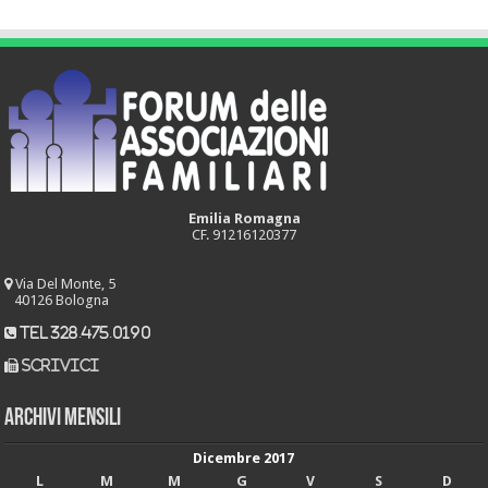
Emilia Romagna
CF. 91216120377
Via Del Monte, 5
40126 Bologna
tel 328.475.0190
scrivici
Archivi mensili
Dicembre 2017
L
M
M
G
V
S
D