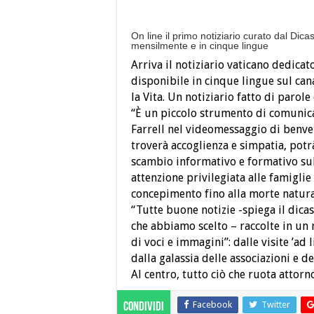
On line il primo notiziario curato dal Dicast
mensilmente e in cinque lingue
Arriva il notiziario vaticano dedicato
disponibile in cinque lingue sul cana
la Vita. Un notiziario fatto di parole
“È un piccolo strumento di comunicaz
Farrell nel videomessaggio di benve
troverà accoglienza e simpatia, pot
scambio informativo e formativo sul
attenzione privilegiata alle famiglie
concepimento fino alla morte natura
“Tutte buone notizie -spiega il dicas
che abbiamo scelto – raccolte in un 
di voci e immagini”: dalle visite ’ad 
dalla galassia delle associazioni e d
Al centro, tutto ciò che ruota attorno
Facebook
Twitter
Condividi