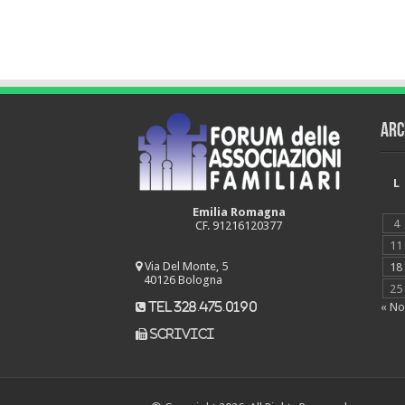
Arc
L
Emilia Romagna
4
CF. 91216120377
11
Via Del Monte, 5
18
40126 Bologna
25
« No
tel 328.475.0190
scrivici