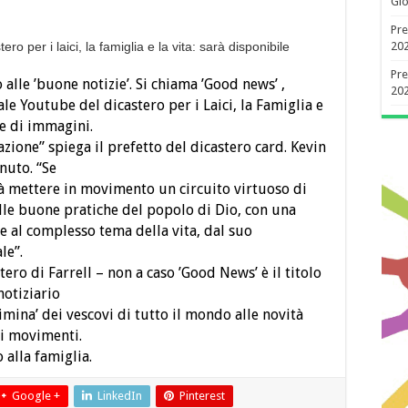
Gio
Pre
ero per i laici, la famiglia e la vita: sarà disponibile
20
Pre
 alle ’buone notizie’. Si chiama ’Good news’ ,
20
le Youtube del dicastero per i Laici, la Famiglia e
 e di immagini.
ione” spiega il prefetto del dicastero card. Kevin
nuto. “Se
rà mettere in movimento un circuito virtuoso di
le buone pratiche del popolo di Dio, con una
 e al complesso tema della vita, dal suo
le”.
tero di Farrell – non a caso ’Good News’ è il titolo
notiziario
limina’ dei vescovi di tutto il mondo alle novità
ei movimenti.
 alla famiglia.
Google +
LinkedIn
Pinterest