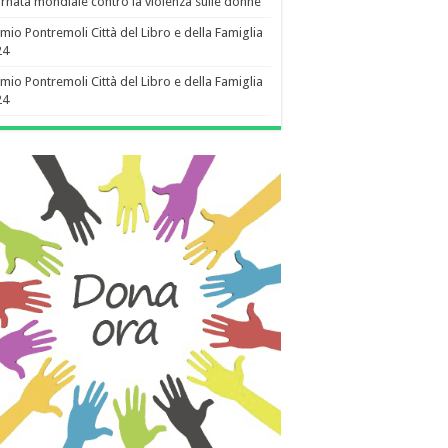
rnata mondiale contro la violenza sulle donne
mio Pontremoli Città del Libro e della Famiglia
24
mio Pontremoli Città del Libro e della Famiglia
24