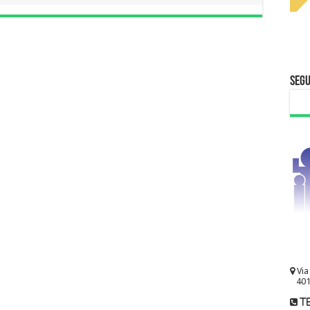
Segu
Via
401
te